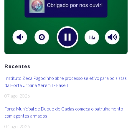
Recentes
Instituto Zeca Pagodinho abre processo seletivo para bolsistas
da Horta Urbana Xerém I - Fase II
07 ago, 2026
Força Municipal de Duque de Caxias começa o patrulhamento
com agentes armados
04 ago, 2026