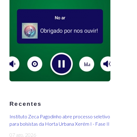
Recentes
Instituto Zeca Pagodinho abre processo seletivo
para bolsistas da Horta Urbana Xerém I - Fase II
07 ago, 2026