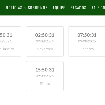
L
NOTÍCIAS
SOBRE NÓS
EQUIPE
RECADOS
FALE C
:50:32
02:50:32
07:50:32
08/2026
09/08/2026
09/08/2026
e Janeiro
Nova York
Londres
15:50:32
09/08/2026
Tóquio