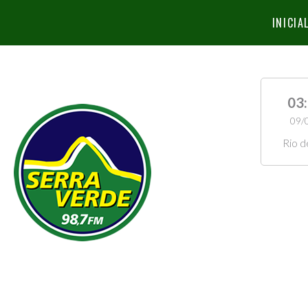
INICIA
03
09/
Rio d