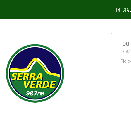
INICIA
00
08/
Rio d