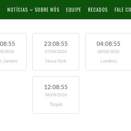
L
NOTÍCIAS
SOBRE NÓS
EQUIPE
RECADOS
FALE C
:08:56
23:08:56
04:08:56
08/2026
07/08/2026
08/08/2026
e Janeiro
Nova York
Londres
12:08:56
08/08/2026
Tóquio