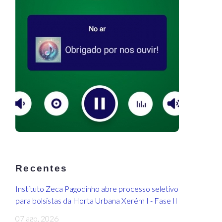
Recentes
Instituto Zeca Pagodinho abre processo seletivo
para bolsistas da Horta Urbana Xerém I - Fase II
07 ago, 2026