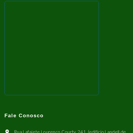
Fale Conosco
Rua Lafaiete Lourenço Courty, 241, (edifício Landell de