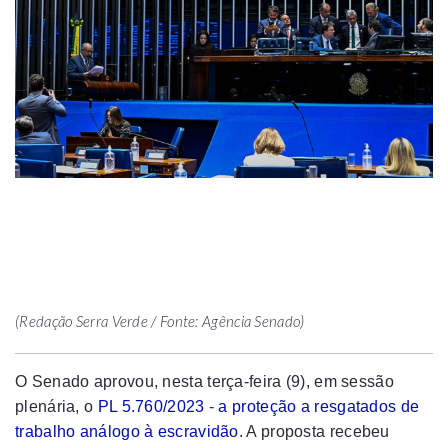
(Redação Serra Verde / Fonte: Agência Senado)
O Senado aprovou, nesta terça-feira (9), em sessão
plenária, o
PL 5.760/2023
-
a proteção a resgatados de
trabalho análogo à escravidão
. A proposta recebeu