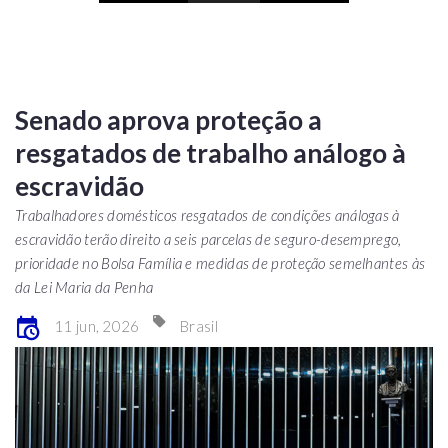
Senado aprova proteção a
resgatados de trabalho análogo à
escravidão
Trabalhadores domésticos resgatados de condições análogas à
escravidão terão direito a seis parcelas de seguro-desemprego,
prioridade no Bolsa Família e medidas de proteção semelhantes às
da Lei Maria da Penha
11 jun, 2026
Brasil