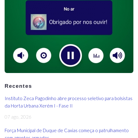
Recentes
Instituto Zeca Pagodinho abre processo seletivo para bolsistas
da Horta Urbana Xerém I - Fase II
07 ago, 2026
Força Municipal de Duque de Caxias começa o patrulhamento
com agentes armados